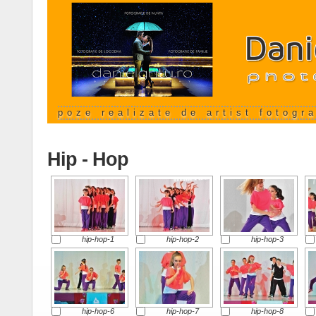
poze realizate de artist fotogr
Hip - Hop
hip-hop-1
hip-hop-2
hip-hop-3
hip-hop-6
hip-hop-7
hip-hop-8