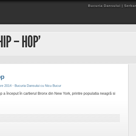
Bucuria Dansului | Serbar
HIP – HOP’
op
re 2014 - Bucuria Dansului cu Nicu Bucur
p a început în cartierul Bronx din New York, printre populatia neagră si