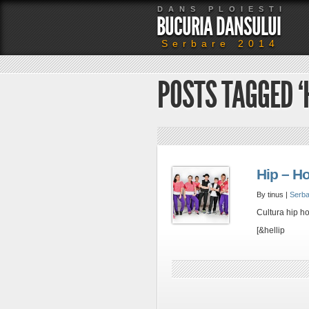
DANS PLOIESTI
BUCURIA DANSULUI
Serbare 2014
POSTS TAGGED ‘
Hip – H
By tinus |
Serba
Cultura hip ho
[&hellip