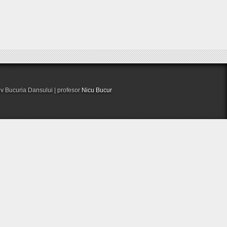
iv Bucuria Dansului | profesor
Nicu Bucur