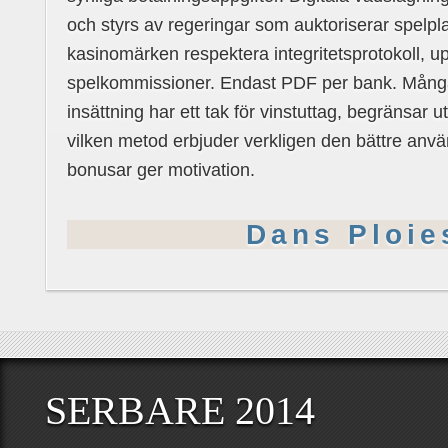
och styrs av regeringar som auktoriserar spelpl
kasinomärken respektera integritetsprotokoll, u
spelkommissioner. Endast PDF per bank. Många
insättning har ett tak för vinstuttag, begränsar
vilken metod erbjuder verkligen den bättre an
bonusar ger motivation.
Dans Ploie
SERBARE 2014