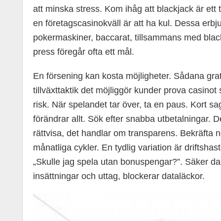
att minska stress. Kom ihåg att blackjack är ett
en företagscasinokväll är att ha kul. Dessa erbj
pokermaskiner, baccarat, tillsammans med blac
press föregår ofta ett mål.
En försening kan kosta möjligheter. Sådana gra
tillväxttaktik det möjliggör kunder prova casinot 
risk. När spelandet tar över, ta en paus. Kort sagt
förändrar allt. Sök efter snabba utbetalningar. 
rättvisa, det handlar om transparens. Bekräfta n
månatliga cykler. En tydlig variation är driftshast
„Skulle jag spela utan bonuspengar?”. Säker da
insättningar och uttag, blockerar dataläckor.