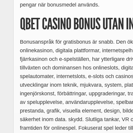
pengar när bonusmedel används.
QBET CASINO BONUS UTAN I
Bonusanspråk för gratisbonus är snabb. Den ök
onlinekasinon, digitala plattformar, internetspelh
fjärrkasinon och e-spelställen, har ytterligare dr
tillväxten och dominansen hos onlineslots, digital
spelautomater, internetslots, e-slots och casin
utvecklingar inom teknik, mjukvara, system, platt
ingenjörskonst, förbättringar, uppgraderingar, tr
av spelupplevelse, användarupplevelse, spelbarh
prestanda, grafik, visuella element, design, bild
säkerhet inom data. skydd. Slutliga tankar, VR
framtiden för onlinespel. Fokuserat spel leder til