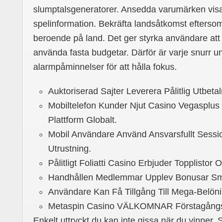
slumptalsgeneratorer. Ansedda varumärken visa 
spelinformation. Bekräfta landsåtkomst efterso
beroende på land. Det ger styrka användare att 
använda fasta budgetar. Därför är varje snurr uni
alarmpåminnelser för att hålla fokus.
Auktoriserad Sajter Leverera Pålitlig Utbeta
Mobiltelefon Kunder Njut Casino Vegasplus
Plattform Globalt.
Mobil Användare Använd Ansvarsfullt Sessio
Utrustning.
Pålitligt Foliatti Casino Erbjuder Topplistor
Handhållen Medlemmar Upplev Bonusar Smidi
Användare Kan Få Tillgång Till Mega-Belöni
Metaspin Casino VÄLKOMNAR Förstagångs
Enkelt uttryckt du kan inte gissa när du vinner. 