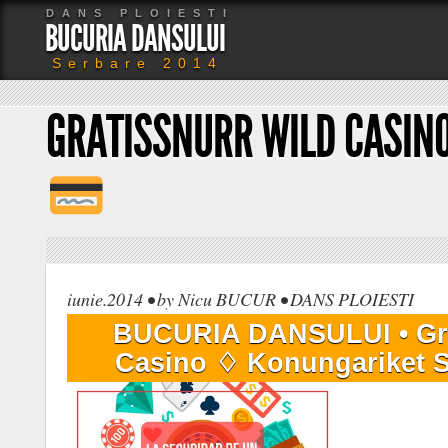
DANS PLOIESTI
BUCURIA DANSULUI
Serbare 2014
GRATISSNURR WILD CASIN
iunie.2014 • by Nicu BUCUR • DANS PLOIESTI
BUCURIA DANSULUI • Gra
Casino ♢ Konungariket 