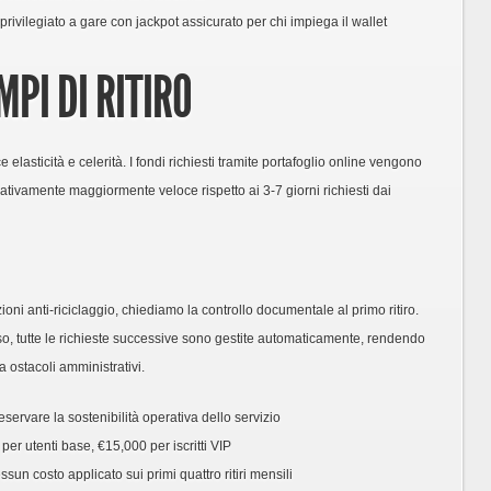
rivilegiato a gare con jackpot assicurato per chi impiega il wallet
MPI DI RITIRO
e elasticità e celerità. I fondi richiesti tramite portafoglio online vengono
icativamente maggiormente veloce rispetto ai 3-7 giorni richiesti dai
oni anti-riciclaggio, chiediamo la controllo documentale al primo ritiro.
o, tutte le richieste successive sono gestite automaticamente, rendendo
 ostacoli amministrativi.
servare la sostenibilità operativa dello servizio
per utenti base, €15,000 per iscritti VIP
sun costo applicato sui primi quattro ritiri mensili