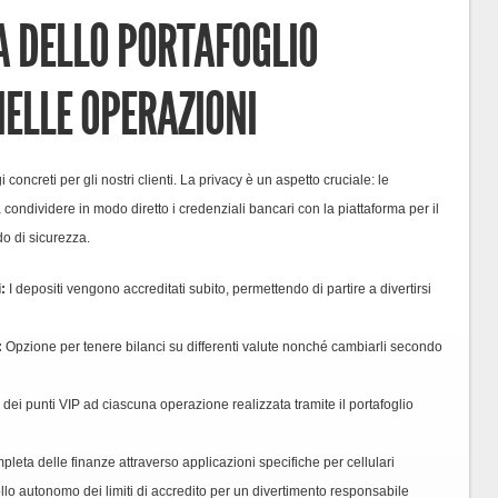
A DELLO PORTAFOGLIO
NELLE OPERAZIONI
concreti per gli nostri clienti. La privacy è un aspetto cruciale: le
ondividere in modo diretto i credenziali bancari con la piattaforma per il
o di sicurezza.
:
I depositi vengono accreditati subito, permettendo di partire a divertirsi
:
Opzione per tenere bilanci su differenti valute nonché cambiarli secondo
ei punti VIP ad ciascuna operazione realizzata tramite il portafoglio
leta delle finanze attraverso applicazioni specifiche per cellulari
lo autonomo dei limiti di accredito per un divertimento responsabile