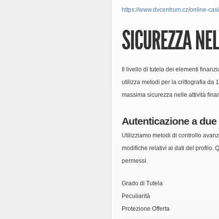
https://www.dvcentrum.cz/online-cas
SICUREZZA NEL
Il livello di tutela dei elementi finan
utilizza metodi per la crittografia da 
massima sicurezza nelle attività finan
Autenticazione a due l
Utilizziamo metodi di controllo avanz
modifiche relativi ai dati del profil
permessi.
Grado di Tutela
Peculiarità
Protezione Offerta