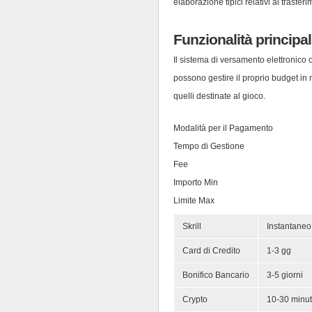
elaborazione tipici relativi ai trasfer
Funzionalità principal
Il sistema di versamento elettronico o
possono gestire il proprio budget in 
quelli destinate al gioco.
Modalità per il Pagamento
Tempo di Gestione
Fee
Importo Min
Limite Max
Skrill
Instantaneo
Card di Credito
1-3 gg
Bonifico Bancario
3-5 giorni
Crypto
10-30 minut