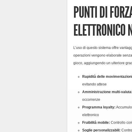
PUNTI DI FORZ
ELETTRONICO 
L’uso di questo sistema offre vantaggi 
operazioni vengono elaborate senza c
gioco, aggiungendo un ulteriore grad
Rapidità delle movimentazioni
evitando attese
Amministrazione multi-valuta
occorrenze
Programma loyalty:
Accumulo d
elettronico
Fruibilità mobile:
Controllo comp
Soglie personalizzabili:
Control