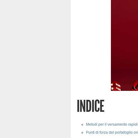
INDICE
Metodi per il versamento rapidi 
Punti di forza del portafoglio o