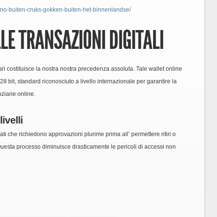
ino-buiten-cruks-gokken-buiten-het-binnenlandse/
LE TRANSAZIONI DIGITALI
ziari costituisce la nostra nostra precedenza assoluta. Tale wallet online
128 bit, standard riconosciuto a livello internazionale per garantire la
ziarie online.
ivelli
ati che richiedono approvazioni plurime prima all’ permettere ritiri o
o. Questa processo diminuisce drasticamente le pericoli di accessi non