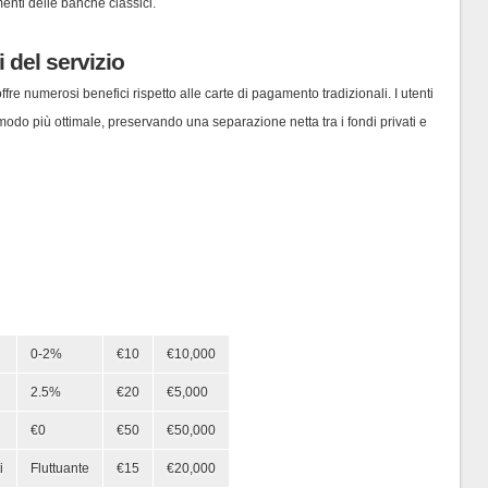
imenti delle banche classici.
i del servizio
ffre numerosi benefici rispetto alle carte di pagamento tradizionali. I utenti
modo più ottimale, preservando una separazione netta tra i fondi privati e
0-2%
€10
€10,000
2.5%
€20
€5,000
€0
€50
€50,000
i
Fluttuante
€15
€20,000