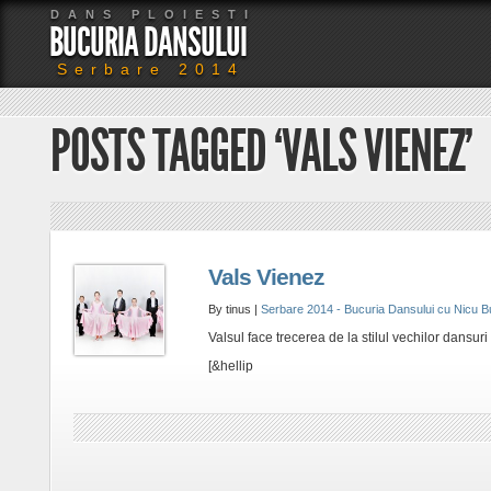
DANS PLOIESTI
BUCURIA DANSULUI
Serbare 2014
POSTS TAGGED ‘VALS VIENEZ’
Vals Vienez
By tinus |
Serbare 2014 - Bucuria Dansului cu Nicu B
Valsul face trecerea de la stilul vechilor dansu
[&hellip